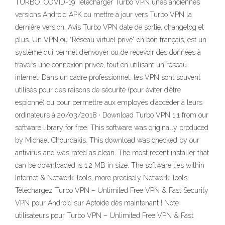
TURBO. COVID-19 Télécharger Turbo VPN unes anciennes
versions Android APK ou mettre à jour vers Turbo VPN la
dernière version. Avis Turbo VPN date de sortie, changelog et
plus. Un VPN ou “Réseau virtuel privé” en bon français, est un
système qui permet d’envoyer ou de recevoir des données à
travers une connexion privée, tout en utilisant un réseau
internet. Dans un cadre professionnel, les VPN sont souvent
utilisés pour des raisons de sécurité (pour éviter d’être
espionné) ou pour permettre aux employés d’accéder à leurs
ordinateurs à 20/03/2018 · Download Turbo VPN 1.1 from our
software library for free. This software was originally produced
by Michael Chourdakis. This download was checked by our
antivirus and was rated as clean. The most recent installer that
can be downloaded is 1.2 MB in size. The software lies within
Internet & Network Tools, more precisely Network Tools.
Téléchargez Turbo VPN – Unlimited Free VPN & Fast Security
VPN pour Android sur Aptoide dès maintenant ! Note
utilisateurs pour Turbo VPN – Unlimited Free VPN & Fast