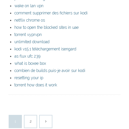
wake on lan vpn
comment supprimer des fichiers sur kodi
netflix chrome os
how to open the blocked sites in uae
torrent vyprvpn
unlimited download
kodi v15.1 téléchargement isengard
as flux ufc 239
what is boxee box
combien de builds puis-je avoir sur kodi
resetting your ip
torrent how does it work
1
2